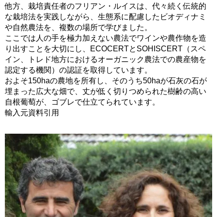
他方、栽培責任者のフリアン・ルイスは、代々続く伝統的
な栽培法を実践しながら、生態系に配慮したビオディナミ
や自然農法を、複数の場所で学びました。
ここでは人の手を極力加えない農法でワインや農作物を造
り出すことを大切にし、ECOCERTとSOHISCERT（スペ
イン、トレド地方におけるオーガニック農法での農産物を
認定する機関）の認証を取得しています。
およそ150haの農地を所有し、そのうち50haが石灰の石が
埋まった広大な畑で、丈が低く切りつめられた樹齢の高い
自根葡萄が、ゴブレで仕立てられています。
輸入元資料引用