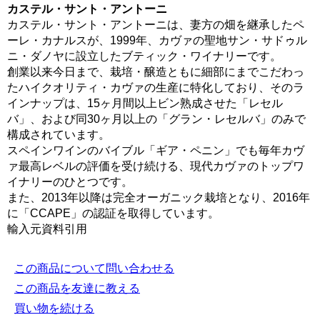
カステル・サント・アントーニ
カステル・サント・アントーニは、妻方の畑を継承したペ
ーレ・カナルスが、1999年、カヴァの聖地サン・サドゥル
ニ・ダノヤに設立したブティック・ワイナリーです。
創業以来今日まで、栽培・醸造ともに細部にまでこだわっ
たハイクオリティ・カヴァの生産に特化しており、そのラ
インナップは、15ヶ月間以上ビン熟成させた「レセル
バ」、および同30ヶ月以上の「グラン・レセルバ」のみで
構成されています。
スペインワインのバイブル「ギア・ペニン」でも毎年カヴ
ァ最高レベルの評価を受け続ける、現代カヴァのトップワ
イナリーのひとつです。
また、2013年以降は完全オーガニック栽培となり、2016年
に「CCAPE」の認証を取得しています。
輸入元資料引用
この商品について問い合わせる
この商品を友達に教える
買い物を続ける