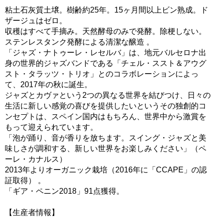
粘土石灰質土壌。樹齢約25年。15ヶ月間以上ビン熟成。ド
ザージュはゼロ。
収穫はすべて手摘み。天然酵母のみで発酵。除梗しない。
ステンレスタンク発酵による清潔な醸造 。
「ジャズ・ナトゥーレ・レセルバ」は、地元バルセロナ出
身の世界的ジャズバンドである「チェル・ススト＆アウグ
スト・タラッツ・トリオ」とのコラボレーションによっ
て、2017年の秋に誕生。
ジャズとカヴァという2つの異なる世界を結びつけ、日々の
生活に新しい感覚の喜びを提供したいというその独創的コ
ンセプトは、スペイン国内はもちろん、世界中から激賞を
もって迎えられています。
「泡が踊り、音が香りを放ちます。スイング・ジャズと美
味しさが調和する、新しい世界をお楽しみください」（ペ
ーレ・カナルス）
2013年よりオーガニック栽培（2016年に「CCAPE」の認
証取得） 。
「ギア・ペニン2018」91点獲得。
【生産者情報】