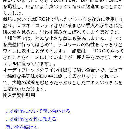
働いていました。そして2007年2月、14年間勤めたDRC社
を退社し、いよいよ自身のワイン造りに邁進することにな
りました。
栽培においてはDRC社で培ったノウハウを存分に活用して
おり、ロマネ・コンティばりの凄まじい手入れがなされた
彼の畑を見ると、思わず笑みがこぼれてしまうほどです。
「畑仕事では、どんな小さな点にも妥協しません。すべて
を完璧に行ってはじめて、テロワールの特性をくっきりと
ワインに表すことができます」。醸造は、「DRCでやって
きたことをベースにしていますが、極力手をかけず、ナチ
ュラルに造っています」。
オーディフレッドのワインは総じて淡い色合いで、ピュア
で繊細な果実味が口の中に優しく広がります。それでい
て、大地の滋養を感じるたっぷりとしたエキスのうまみを
ご堪能いただけます。
輸入元資料引用
この商品について問い合わせる
この商品を友達に教える
買い物を続ける