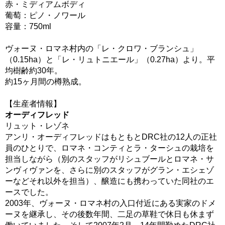
赤・ミディアムボディ
葡萄：ピノ・ノワール
容量：750ml
ヴォーヌ・ロマネ村内の「レ・クロワ・ブランシュ」
（0.15ha）と「レ・リュトニエール」（0.27ha）より。平
均樹齢約30年。
約15ヶ月間の樽熟成。
【生産者情報】
オーディフレッド
リュット・レゾネ
アンリ・オーディフレッドはもともとDRC社の12人の正社
員のひとりで、ロマネ・コンティとラ・ターシュの栽培を
担当しながら（別のスタッフがリシュブールとロマネ・サ
ンヴィヴァンを、さらに別のスタッフがグラン・エシェゾ
ーなどそれ以外を担当）、醸造にも携わっていた同社のエ
ースでした。
2003年、ヴォーヌ・ロマネ村の入口付近にある実家のドメ
ーヌを継承し、その後数年間、二足の草鞋で休日も休まず