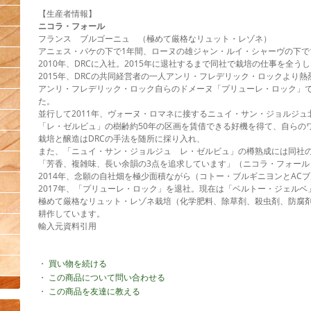
【生産者情報】
ニコラ・フォール
フランス ブルゴーニュ （極めて厳格なリュット・レゾネ）
アニェス・パケの下で1年間、ローヌの雄ジャン・ルイ・シャーヴの下で
2010年、DRCに入社。2015年に退社するまで同社で栽培の仕事を全う
2015年、DRCの共同経営者の一人アンリ・フレデリック・ロックより
アンリ・フレデリック・ロック自らのドメーヌ「プリューレ・ロック」
た。
並行して2011年、ヴォーヌ・ロマネに接するニュイ・サン・ジョルジュ
「レ・ゼルビュ」の樹齢約50年の区画を賃借できる好機を得て、自らの
栽培と醸造はDRCの手法を随所に採り入れ、
また、「ニュイ・サン・ジョルジュ レ・ゼルビュ」の樽熟成には同社の
「芳香、複雑味、長い余韻の3点を追求しています」（ニコラ・フォール
2014年、念願の自社畑を極少面積ながら（コトー・ブルギニヨンとAC
2017年、「プリューレ・ロック」を退社。現在は「ベルトー・ジェル
極めて厳格なリュット・レゾネ栽培（化学肥料、除草剤、殺虫剤、防腐
耕作しています。
輸入元資料引用
・
買い物を続ける
・
この商品について問い合わせる
・
この商品を友達に教える