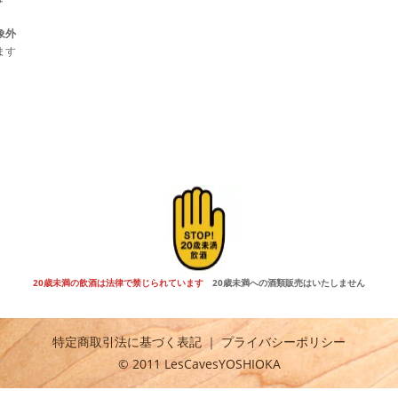
象外
ます
20歳未満の飲酒は法律で禁じられています
20歳未満への酒類販売はいたしません
特定商取引法に基づく表記
｜
プライバシーポリシー
© 2011 LesCavesYOSHIOKA