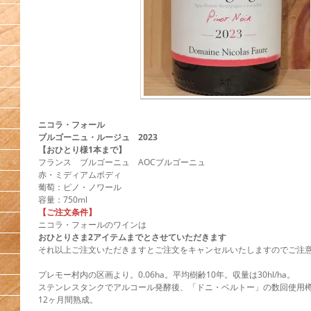
ニコラ・フォール
ブルゴーニュ・ルージュ 2023
【おひとり様1本まで】
フランス ブルゴーニュ AOCブルゴーニュ
赤・ミディアムボディ
葡萄：ピノ・ノワール
容量：750ml
【ご注文条件】
ニコラ・フォールのワインは
おひとりさま2アイテムまでとさせていただきます
それ以上ご注文いただきますとご注文をキャンセルいたしますのでご注
プレモー村内の区画より。0.06ha。平均樹齢10年。収量は30hl/ha。
ステンレスタンクでアルコール発酵後、「ドニ・ベルトー」の数回使用
12ヶ月間熟成。