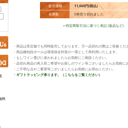
・ 販売価格
11,660円(税込)
・ 在庫数
0本売り切れました
» 特定商取引法に基づく表記 (返品など)
・商品は実店舗でも同時販売しております。万一品切れの際はご容赦くだ
・商品梱包段ボールは環境保全対策の一環として再利用いたします。
・もしワイン選びに迷われましたらお気軽にご相談ください。
・品切れ商品の再入荷ご希望やお探しのワイン等ございましたらお気軽に
・ご不明な点やご要望等ございましたらお気軽にお尋ねください。
・ギフトラッピング承ります。（こちらをご覧ください）
送
無料
は