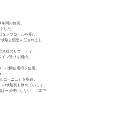
1年間の修業。
しました。
熱烈なラブコールを受け、
で栽培と醸造を任されまし
北東端のリウ・ディ、
ワイン造りを開始。
1～2回使用樽を使用。
）。
ブルゴーニュ）を取得。
ベ」の栽培長も務めています。
剤は一切使用しない）。馬で