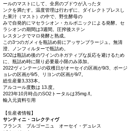
ールのマストにして、全房のブドウが入ったタ
ンクを満たす。温度管理は行わずに、ダイレクトプレスし
た果汁（マスト）の中で、野生酵母の
みで自発的にマセラシオン・カルボニックによる発酵。セ
ラシオンの期間は3週間。圧搾後ステン
レスタンクでマロ発酵と熟成。
この3つのガメィを瓶詰め前にアッサンブラージュ。無清
澄、ノンフィルターで瓶詰め。
SO2は瓶詰め後のワインのネガティブな反応を避けるため
に、瓶詰め時に限り必要最小限のみ添加。
2022ヴィンテージの収穫日がオーセイの区画が9/3、ボージ
ョレの区画が9/5、リヨンの区画が9/7。
総生産量3,333本。
アルコール度数は 13.度。
2023年10月時点のSO2トータルは35mg /l。
輸入元資料引用
【生産者情報】
サンティニ・コレクティヴ
フランス ブルゴーニュ オーセイ・デュレス