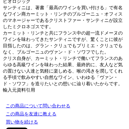
ビオロジック
サンティニは、著書「最高のワインを買い付ける」で有名
なワイン商カーミット・リンチのブルゴーニュ・オフィス
のマネージャーであるクリストファー・サンティニが設立
したミクロネゴスです。
カーミット・リンチと共にフランス中の超一流ドメーヌの
ワインを味わってきたサンティニですが、驚くことに彼が
目指したのは、グラン・クリュでもプリミエ・クリュでも
なく、ブルゴーニュのヴァン・ド・ソワフでした。
クリス自身が、カーミット・リンチで働いてフランスのあ
らゆる高級ワインを味わった結果、最終的に、友人など気
の置けない人達と気軽に楽しめる、喉の渇きを潤してくれ
る手頃で飲みやすい自然なワイン、いわゆる「ヴァン・
ド・ソワフ」を造りたいとの想いに辿り着いたからです。
輸入元資料引用
この商品について問い合わせる
この商品を友達に教える
買い物を続ける