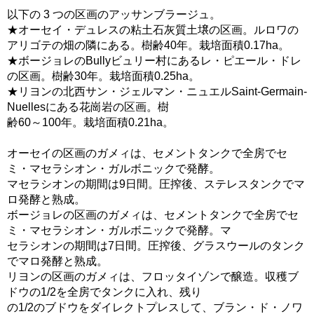
以下の 3 つの区画のアッサンブラージュ。
★オーセイ・デュレスの粘土石灰質土壌の区画。ルロワの
アリゴテの畑の隣にある。樹齢40年。栽培面積0.17ha。
★ボージョレのBullyビュリー村にあるレ・ピエール・ドレ
の区画。樹齢30年。栽培面積0.25ha。
★リヨンの北西サン・ジェルマン・ニュエルSaint-Germain-
Nuellesにある花崗岩の区画。樹
齢60～100年。栽培面積0.21ha。
オーセイの区画のガメィは、セメントタンクで全房でセ
ミ・マセラシオン・ガルボニックで発酵。
マセラシオンの期間は9日間。圧搾後、ステレスタンクでマ
ロ発酵と熟成。
ボージョレの区画のガメィは、セメントタンクで全房でセ
ミ・マセラシオン・ガルボニックで発酵。マ
セラシオンの期間は7日間。圧搾後、グラスウールのタンク
でマロ発酵と熟成。
リヨンの区画のガメィは、フロッタイゾンで醸造。収穫ブ
ドウの1/2を全房でタンクに入れ、残り
の1/2のブドウをダイレクトプレスして、ブラン・ド・ノワ