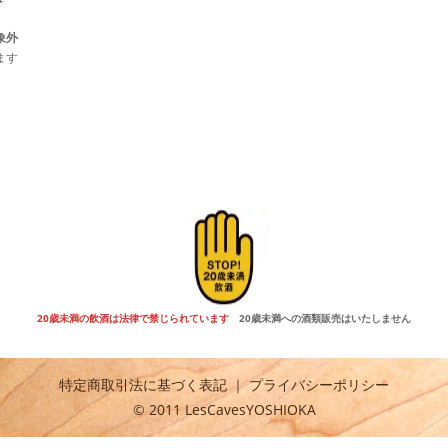
象外
ます
20歳未満の飲酒は法律で禁じられています
20歳未満への酒類販売はいたしません
特定商取引法に基づく表記
｜
プライバシーポリシー
© 2011 LesCavesYOSHIOKA