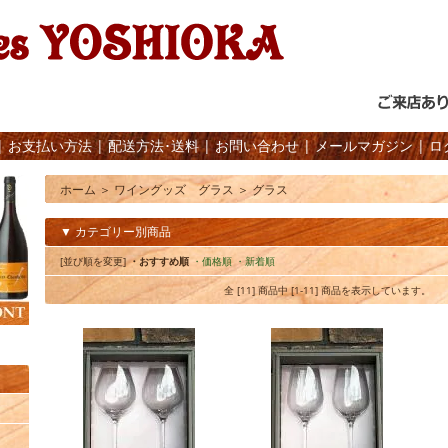
|
お支払い方法
|
配送方法･送料
|
お問い合わせ
|
メールマガジン
|
ロ
ホーム
＞
ワイングッズ グラス
＞
グラス
▼ カテゴリー別商品
[並び順を変更]
・おすすめ順
・価格順
・新着順
全 [11] 商品中 [1-11] 商品を表示しています。