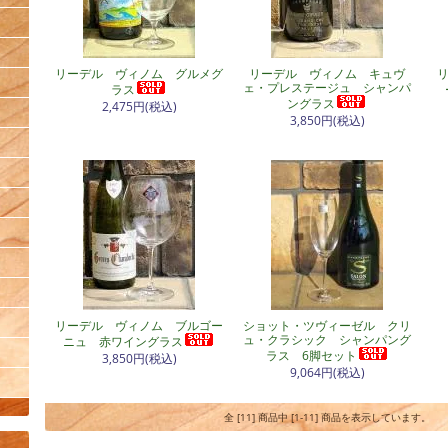
リーデル ヴィノム グルメグ
リーデル ヴィノム キュヴ
ェ・プレステージュ シャンパ
ラス
ングラス
2,475円(税込)
3,850円(税込)
リーデル ヴィノム ブルゴー
ショット・ツヴィーゼル クリ
ュ・クラシック シャンパング
ニュ 赤ワイングラス
ラス 6脚セット
3,850円(税込)
9,064円(税込)
全 [11] 商品中 [1-11] 商品を表示しています。