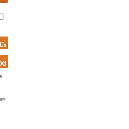
送
無料
は